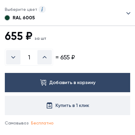
Выберите цвет
RAL 6005
Для
данного
товара
655
₽
указаны
за шт
не
все
возможные
=
655
₽
цвета.
Для
заказа
другого
Добавить в корзину
цвета
свяжитеяь
с
менеджером.
Купить в 1 клик
Самовывоз
Бесплатно