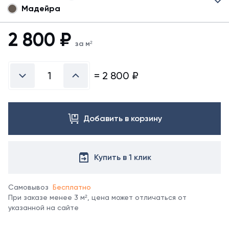
Мадейра
Для
данного
товара
2 800
₽
могут
за м²
быть
представлены
не
=
2 800
₽
все
возможные
цвета.
Для
Добавить в корзину
уточнения
цвета
свяжитесь
с
Купить в 1 клик
менеджером
компании.
Самовывоз
Бесплатно
При заказе менее 3 м², цена может отличаться от
указанной на сайте