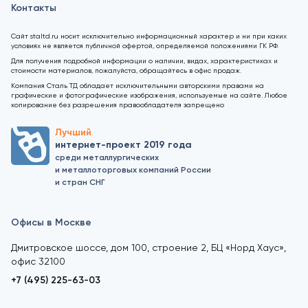
Контакты
Сайт staltd.ru носит исключительно информационный характер и ни при каких
условиях не является публичной офертой, определяемой положениями ГК РФ.
Для получения подробной информации о наличии, видах, характеристиках и
стоимости материалов, пожалуйста, обращайтесь в офис продаж.
Компания Сталь ТД обладает исключительными авторскими правами на
графические и фотографические изображения, используемые на сайте. Любое
копирование без разрешения правообладателя запрещено
Лучший
интернет-проект 2019 года
среди металлургических
и металлоторговых компаний России
и стран СНГ
Офисы в Москве
Дмитровское шоссе, дом 100, строение 2, БЦ «Норд Хаус»,
офис 32100
+7 (495) 225-63-03