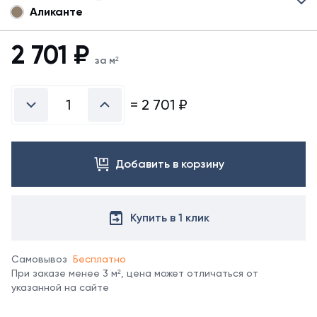
Аликанте
Для
данного
товара
2 701
₽
могут
за м²
быть
представлены
не
=
2 701
₽
все
возможные
цвета.
Для
Добавить в корзину
уточнения
цвета
свяжитесь
с
Купить в 1 клик
менеджером
компании.
Самовывоз
Бесплатно
При заказе менее 3 м², цена может отличаться от
указанной на сайте