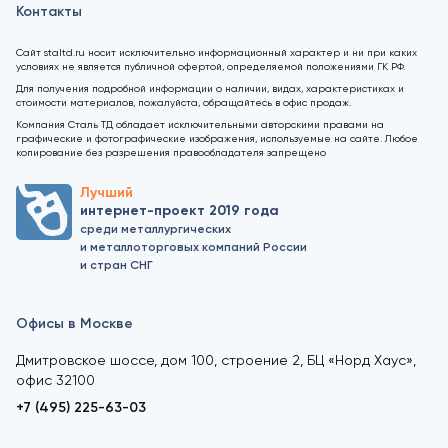
Контакты
Сайт staltd.ru носит исключительно информационный характер и ни при каких
условиях не является публичной офертой, определяемой положениями ГК РФ.
Для получения подробной информации о наличии, видах, характеристиках и
стоимости материалов, пожалуйста, обращайтесь в офис продаж.
Компания Сталь ТД обладает исключительными авторскими правами на
графические и фотографические изображения, используемые на сайте. Любое
копирование без разрешения правообладателя запрещено
Лучший
интернет-проект 2019 года
среди металлургических
и металлоторговых компаний России
и стран СНГ
Офисы в Москве
Дмитровское шоссе, дом 100, строение 2, БЦ «Норд Хаус»,
офис 32100
+7 (495) 225-63-03