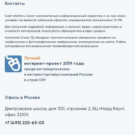
Контакты
Сайт staltd.ru носит исключительно информационный характер и ни при каких
условиях не является публичной офертой, определяемой положениями ГК РФ.
Для получения подробной информации о наличии, видах, характеристиках и
стоимости материалов, пожалуйста, обращайтесь в офис продаж.
Компания Сталь ТД обладает исключительными авторскими правами на
графические и фотографические изображения, используемые на сайте. Любое
копирование без разрешения правообладателя запрещено
Лучший
интернет-проект 2019 года
среди металлургических
и металлоторговых компаний России
и стран СНГ
Офисы в Москве
Дмитровское шоссе, дом 100, строение 2, БЦ «Норд Хаус»,
офис 32100
+7 (495) 225-63-03