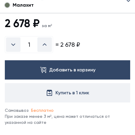
Малахит
Для
черепицы
Самба
2 678
₽
могут
за м²
быть
указаны
не
=
2 678
₽
все
возможные
цвета.
Для
Добавить в корзину
выбора
другого
цвета
обратитесь
Купить в 1 клик
к
менеджеру.
Самовывоз
Бесплатно
При заказе менее 3 м², цена может отличаться от
указанной на сайте