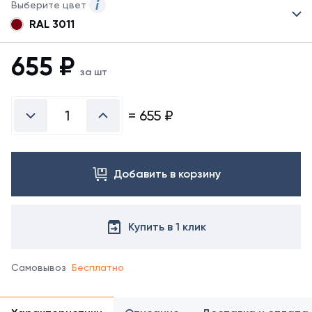
Выберите цвет
RAL 3011
Для
данного
товара
655
₽
указаны
за шт
не
все
возможные
=
655
₽
цвета.
Для
заказа
другого
Добавить в корзину
цвета
свяжитеяь
с
менеджером.
Купить в 1 клик
Самовывоз
Бесплатно