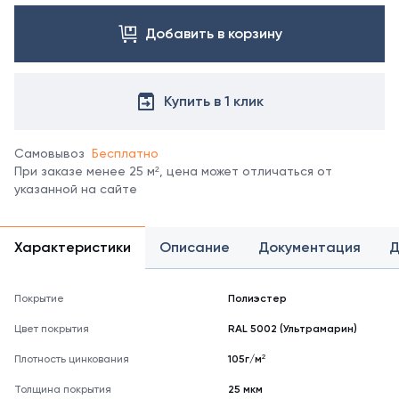
профлиста
с
Н60 в
Добавить в корзину
менеджером.
других
Посмотреть
покрытиях
все
уточняйте
цвета
у
Купить в 1 клик
можно
менеджеров.
в
справочнике
Самовывоз
Бесплатно
цветов
При заказе менее 25 м², цена может отличаться от
RAL
указанной на сайте
*
отображение
цвета
Характеристики
Описание
Документация
Д
на
мониторе
может
Покрытие
Полиэстер
не
полностью
Цвет покрытия
RAL 5002 (Ультрамарин)
соответствовать
его
Плотность цинкования
105г/м²
реальному
Толщина покрытия
оттенку.
25 мкм