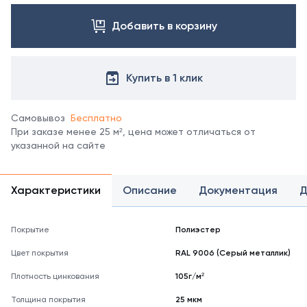
профлиста
с
Н60 в
Добавить в корзину
менеджером.
других
Посмотреть
покрытиях
все
уточняйте
цвета
у
Купить в 1 клик
можно
менеджеров.
в
справочнике
Самовывоз
Бесплатно
цветов
При заказе менее 25 м², цена может отличаться от
RAL
указанной на сайте
*
отображение
цвета
Характеристики
Описание
Документация
Д
на
мониторе
может
Покрытие
Полиэстер
не
полностью
Цвет покрытия
RAL 9006 (Серый металлик)
соответствовать
его
Плотность цинкования
105г/м²
реальному
Толщина покрытия
оттенку.
25 мкм