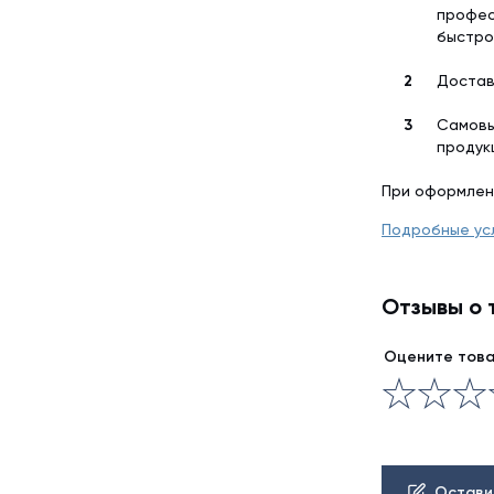
профес
быстро
Достав
Самовы
продук
При оформлен
Подробные ус
Отзывы о 
Оцените тов
Остави