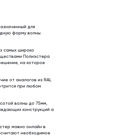
назначенный для
идную форму волны
из самых широко
уществами Полиэстера
решение, на которое
чие от аналогов из RAL
отрится при любом
сотой волны до 75мм,
раждающих конструкций а
эстер можно онлайн в
ассчитают необходимое