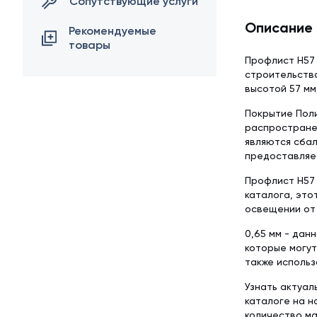
Сопутствующие услуги
Описание
Рекомендуемые
товары
Профлист Н57
строительств
высотой 57 мм
Покрытие Поли
распростране
являются сба
предоставляет
Профлист Н57 
каталога, это
освещении от 
0,65 мм - дан
которые могут
также использ
Узнать актуал
каталоге на 
количество м