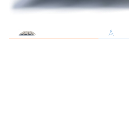
Профлист С21
Профнастил для забор
Кровельный профлист
Стеновой профнастил
Доборные элементы
Крепеж