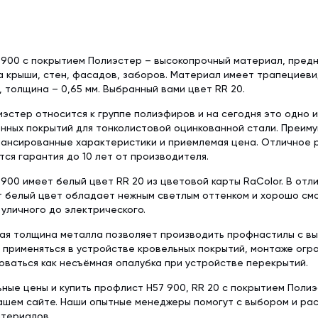
 900 с покрытием Полиэстер – высокопрочный материал, пред
а крыши, стен, фасадов, заборов. Материал имеет трапециев
, толщина – 0,65 мм. Выбранный вами цвет RR 20.
эстер относится к группе полиэфиров и на сегодня это одно 
нных покрытий для тонколистовой оцинкованной стали. Преим
лансированные характеристики и приемлемая цена. Отличное 
ся гарантия до 10 лет от производителя.
900 имеет белый цвет RR 20 из цветовой карты RaColor. В отли
т белый цвет обладает нежным светлым оттенком и хорошо см
уличного до электрического.
ная толщина металла позволяет производить профнастилы с вы
 применяться в устройстве кровельных покрытий, монтаже ог
оваться как несъёмная опалубка при устройстве перекрытий.
ьные цены и купить профлист Н57 900, RR 20 с покрытием Поли
нашем сайте. Наши опытные менеджеры помогут с выбором и р
атериалов.