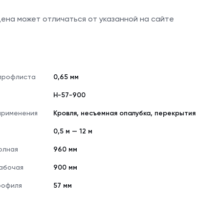
 цена может отличаться от указанной на сайте
профлиста
0,65 мм
Н-57-900
применения
Кровля, несъемная опалубка, перекрытия
0,5 м — 12 м
олная
960 мм
абочая
900 мм
рофиля
57 мм