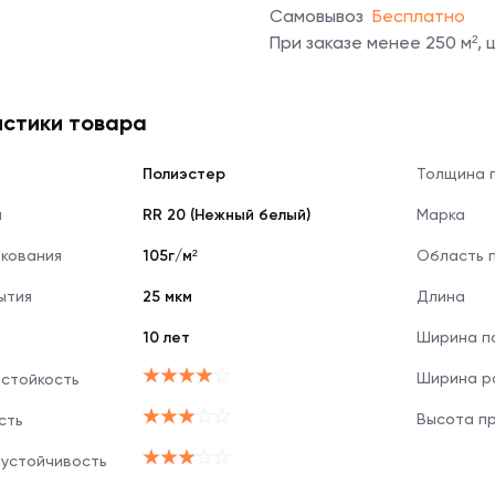
Самовывоз
Бесплатно
При заказе менее 250 м²,
стики товара
Полиэстер
Толщина 
я
RR 20 (Нежный белый)
Марка
нкования
105г/м²
Область 
ытия
25 мкм
Длина
10 лет
Ширина п
Ширина р
 стойкость
Высота п
сть
 устойчивость