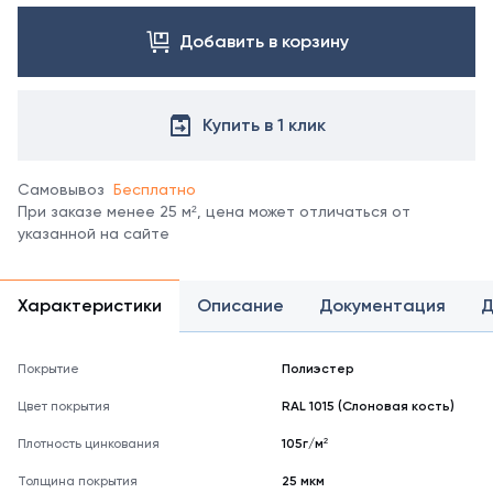
изготовления
свяжитесь
профлиста
Добавить в корзину
с
МП20 в
менеджером.
других
Посмотреть
покрытиях
все
уточняйте
Купить в 1 клик
цвета
у
можно
менеджеров.
в
Самовывоз
Бесплатно
справочнике
При заказе менее 25 м², цена может отличаться от
цветов
указанной на сайте
RAL
*
отображение
Характеристики
Описание
Документация
Д
цвета
на
мониторе
Покрытие
Полиэстер
может
не
Цвет покрытия
RAL 1015 (Слоновая кость)
полностью
соответствовать
Плотность цинкования
105г/м²
его
Толщина покрытия
реальному
25 мкм