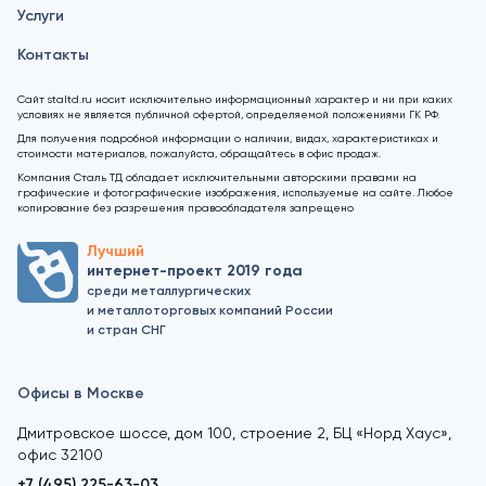
Услуги
Контакты
Сайт staltd.ru носит исключительно информационный характер и ни при каких
условиях не является публичной офертой, определяемой положениями ГК РФ.
Для получения подробной информации о наличии, видах, характеристиках и
стоимости материалов, пожалуйста, обращайтесь в офис продаж.
Компания Сталь ТД обладает исключительными авторскими правами на
графические и фотографические изображения, используемые на сайте. Любое
копирование без разрешения правообладателя запрещено
Лучший
интернет-проект 2019 года
среди металлургических
и металлоторговых компаний России
и стран СНГ
Офисы в Москве
Дмитровское шоссе, дом 100, строение 2, БЦ «Норд Хаус»,
офис 32100
+7 (495) 225-63-03