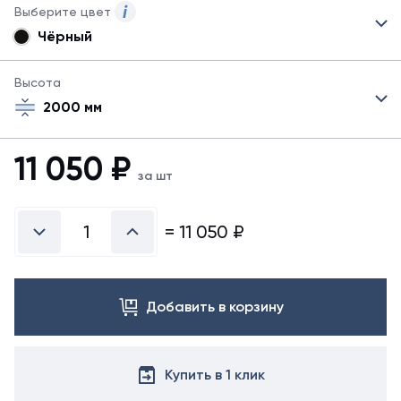
Выберите цвет
Чёрный
Представлены
основные
цвета
Высота
в
2000 мм
покрытии
грунт-
эмалью.
11 050
₽
за шт
=
11 050
₽
Добавить в корзину
Купить в 1 клик