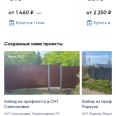
от 1 460 ₽
от 2 250 ₽
/ шт
/ 
Купить в 1 клик
Купить в 1 
Созданные нами проекты
Июль 2023
Февраль 2023
Забор из профлиста в СНТ
Забор из профли
Самсоновка
Поркузи
СНТ Самсоновка, Тельмановское ГП
СНТ Поркузи, Мишкин