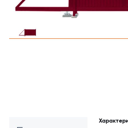
Профлист С21
Профнастил для забор
Кровельный профлист
Стеновой профнастил
Доборные элементы
Крепеж
Характери