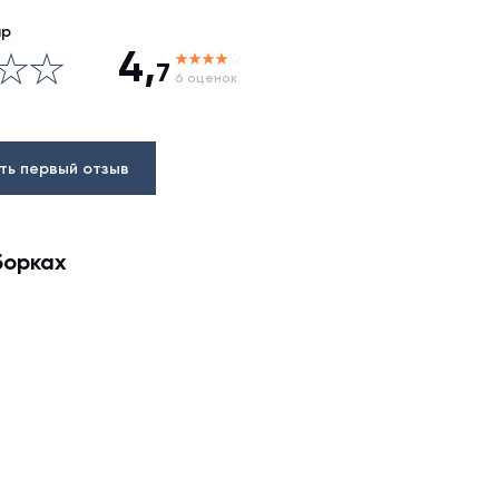
ар
4,
7
6 оценок
ть первый отзыв
борках