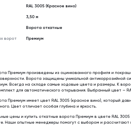
Delta-Reflex (1.5
Tyvek Solid (1.5х50 м)
RAL 3005 (Красное вино)
Красная металлочерепица
Недорогая мет
Пленка пароизо
Мембрана гидроизоляционная
3,50 м
Серая металлочерепица
Модульная мета
Delta-Reflex Plus 
Tyvek Solid Silver (1.5х50 м)
Ворота откатные
Негорючая стро
Мембрана гидроизоляционная
ткань TEND
Tyvek Supro + Tape (1.5х50 м)
ых ворот
Премиум
Пленка пароизоляционная
ROOFBOND (В) (1,6х37,5 м)
Доборные элементы
Крепеж
Комплектующие для кровли
ота Премиум произведены из оцинкованного профиля и покраш
оверхности. Ворота защищены уникальной антикоррозийной си
иум. Всегда на складе самые ходовые цвета и размеры. К воро
мплект для автоматического открывания. Выбранный цвет — RA
та Премиум имеет цвет RAL 3005 (красное вино), который дав
ного. Цвет отличает особая глубина и яркость.
ьные цены и купить откатные ворота Премиум в цвете RAL 3005
те. Наши опытные менеджеры помогут с выбором и рассчитают