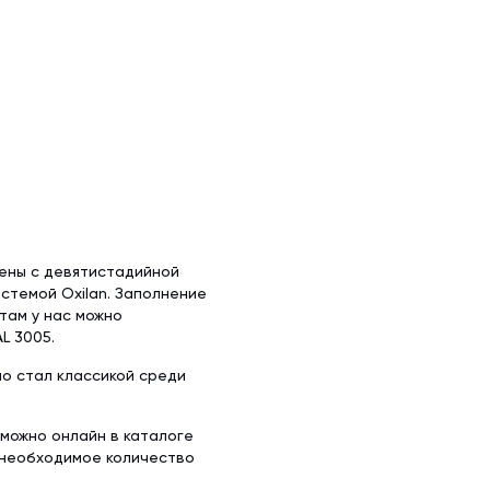
х50 м)
аллочерепица
ляционная
ллочерепица
(1.5х50 м)
ительная
ены с девятистадийной
стемой Oxilan. Заполнение
там у нас можно
L 3005.
но стал классикой среди
 можно онлайн в каталоге
 необходимое количество