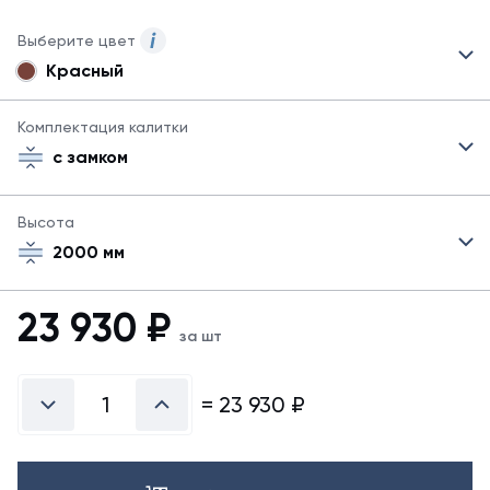
Выберите цвет
Красный
Представлены
основные
цвета
Комплектация калитки
в
с замком
покрытии
грунт-
эмалью.
Высота
2000 мм
23 930
₽
за шт
=
23 930
₽