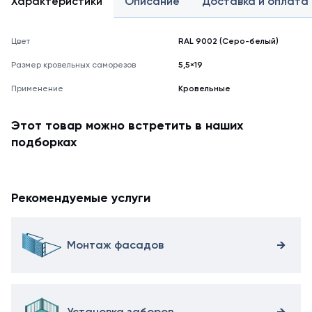
Характеристики
Описание
Доставка и оплата
мониторе
может
не
Цвет
RAL 9002 (Серо-белый)
полностью
соответствовать
Размер кровельных саморезов
5,5×19
его
Применение
Кровельные
реальному
оттенку.
Этот товар можно встретить в наших
подборках
Рекомендуемые услуги
Монтаж фасадов
Установка заборов