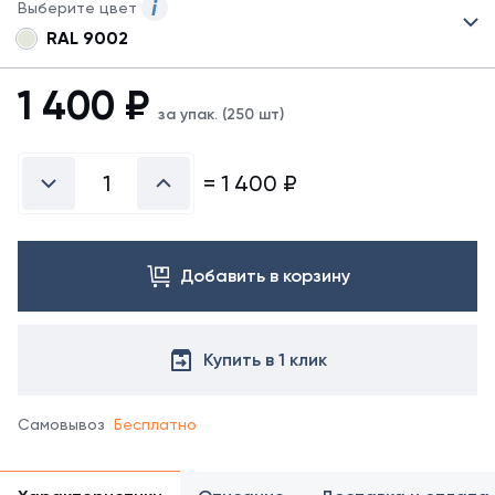
Выберите цвет
RAL 9002
Для
саморезов
5,5*19
1 400
₽
могут
за упак. (250 шт)
быть
указаны
не
=
1 400
₽
все
возможные
цвета.
Для
Добавить в корзину
заказа
другого
цвета
свяжитесь
Купить в 1 клик
с
менеджером.
*
Самовывоз
Бесплатно
отображение
цвета
на