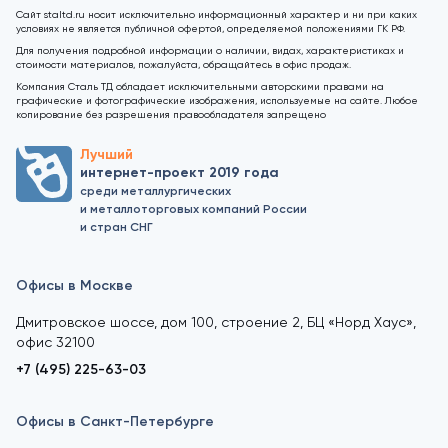
Сайт staltd.ru носит исключительно информационный характер и ни при каких
условиях не является публичной офертой, определяемой положениями ГК РФ.
Для получения подробной информации о наличии, видах, характеристиках и
стоимости материалов, пожалуйста, обращайтесь в офис продаж.
Компания Сталь ТД обладает исключительными авторскими правами на
графические и фотографические изображения, используемые на сайте. Любое
копирование без разрешения правообладателя запрещено
Лучший
интернет-проект 2019 года
среди металлургических
и металлоторговых компаний России
и стран СНГ
Офисы в Москве
Дмитровское шоссе, дом 100, строение 2, БЦ «Норд Хаус»,
офис 32100
+7 (495) 225-63-03
Офисы в Санкт-Петербурге