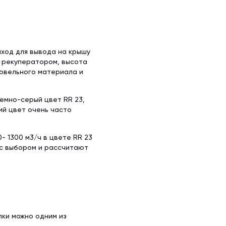
х50 м)
аллочерепица
ляционная
ллочерепица
(1.5х50 м)
ыход для вывода на крышу
ительная
и рекуператором, высота
ровельного материала и
темно-серый цвет RR 23,
ий цвет очень часто
- 1300 м3/ч в цвете RR 23
 с выбором и рассчитают
пки можно одним из