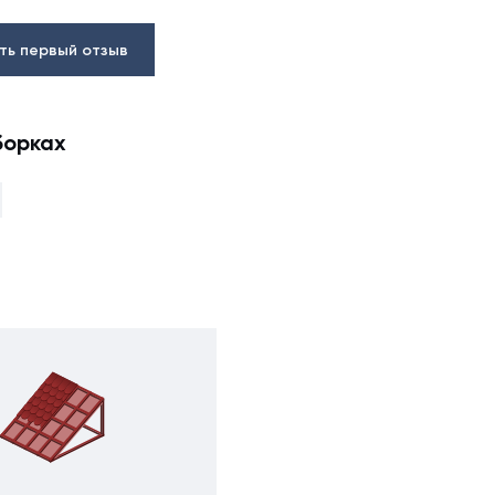
ть первый отзыв
борках