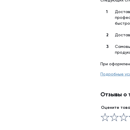
следующих сп
Достав
профес
быстро
Достав
Самовы
продук
При оформлен
Подробные ус
Отзывы о 
Оцените тов