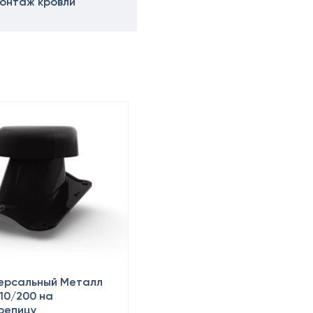
онтаж кровли
версальный Металл
10/200 на
репицу