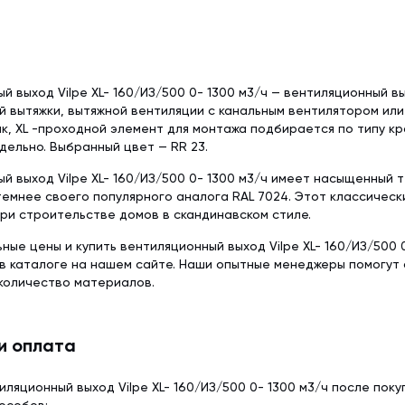
Delta-Reflex (1.5
Tyvek Solid (1.5х50 м)
Красная металлочерепица
Недорогая мет
Пленка пароизо
Мембрана гидроизоляционная
Серая металлочерепица
Модульная мета
Delta-Reflex Plus 
Tyvek Solid Silver (1.5х50 м)
й выход Vilpe XL- 160/ИЗ/500 0- 1300 м3/ч — вентиляционный в
Негорючая стро
Мембрана гидроизоляционная
й вытяжки, вытяжной вентиляции с канальным вентилятором ил
ткань TEND
Tyvek Supro + Tape (1.5х50 м)
ак, XL -проходной элемент для монтажа подбирается по типу к
дельно. Выбранный цвет — RR 23.
Пленка пароизоляционная
ROOFBOND (В) (1,6х37,5 м)
Доборные элементы
Крепеж
й выход Vilpe XL- 160/ИЗ/500 0- 1300 м3/ч имеет насыщенный 
темнее своего популярного аналога RAL 7024. Этот классическ
Комплектующие для кровли
ри строительстве домов в скандинавском стиле.
ьные цены и купить вентиляционный выход Vilpe XL- 160/ИЗ/500 0
в каталоге на нашем сайте. Наши опытные менеджеры помогут
количество материалов.
и оплата
иляционный выход Vilpe XL- 160/ИЗ/500 0- 1300 м3/ч после поку