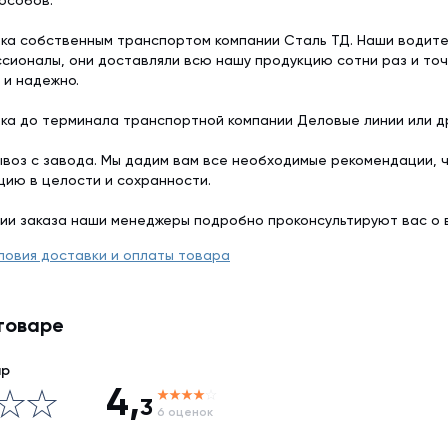
особов:
ка собственным транспортом компании Сталь ТД. Наши водит
сионалы, они доставляли всю нашу продукцию сотни раз и точ
 и надежно.
ка до терминала транспортной компании Деловые линии или др
воз с завода. Мы дадим вам все необходимые рекомендации, 
цию в целости и сохранности.
ии заказа наши менеджеры подробно проконсультируют вас о 
ловия доставки и оплаты товара
товаре
ар
4,
3
6 оценок