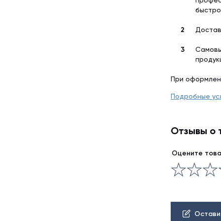
профес
быстро
Достав
Самовы
продук
При оформлен
Подробные ус
Отзывы о 
Оцените тов
Остави