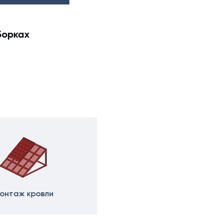
борках
онтаж кровли