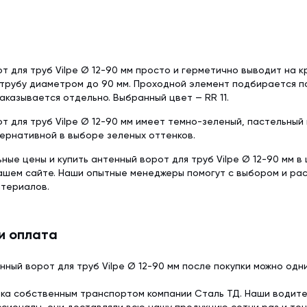
Delta-Reflex (1.5
Tyvek Solid (1.5х50 м)
Красная металлочерепица
Недорогая мет
Пленка пароизо
Мембрана гидроизоляционная
Серая металлочерепица
Модульная мета
Delta-Reflex Plus 
Tyvek Solid Silver (1.5х50 м)
т для труб Vilpe Ø 12-90 мм просто и герметично выводит на к
Негорючая стро
Мембрана гидроизоляционная
трубу диаметром до 90 мм. Проходной элемент подбирается п
ткань TEND
Tyvek Supro + Tape (1.5х50 м)
аказывается отдельно. Выбранный цвет — RR 11.
Пленка пароизоляционная
т для труб Vilpe Ø 12-90 мм имеет темно-зеленый, пастельный 
ROOFBOND (В) (1,6х37,5 м)
Доборные элементы
Крепеж
ернативной в выборе зеленых оттенков.
Комплектующие для кровли
ьные цены и купить антенный ворот для труб Vilpe Ø 12-90 мм в 
нашем сайте. Наши опытные менеджеры помогут с выбором и р
атериалов.
и оплата
нный ворот для труб Vilpe Ø 12-90 мм после покупки можно од
ка собственным транспортом компании Сталь ТД. Наши водит