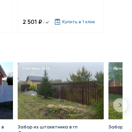
2 501 ₽
Купить в 1 клик
/ м²
Сентябрь 2024
Август 20
 в
Забор из штакетника в гп
Забор из 