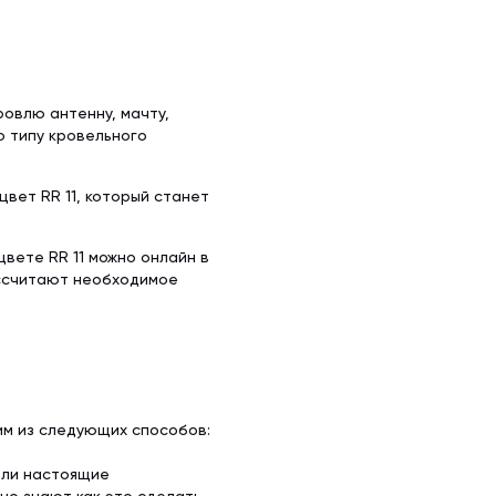
х50 м)
аллочерепица
ляционная
ллочерепица
(1.5х50 м)
ровлю антенну, мачту,
ительная
о типу кровельного
цвет RR 11, который станет
цвете RR 11 можно онлайн в
ассчитают необходимое
ним из следующих способов:
ели настоящие