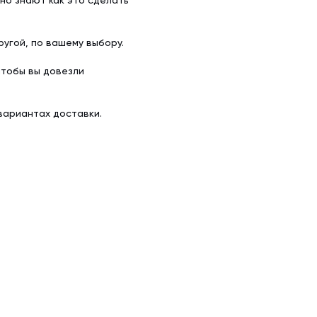
но знают как это сделать
угой, по вашему выбору.
чтобы вы довезли
вариантах доставки.