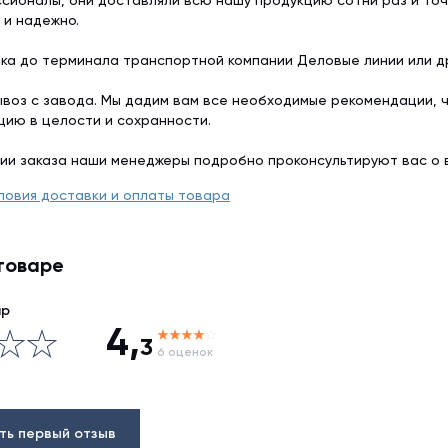
сионалы, они доставляли всю нашу продукцию сотни раз и точ
 и надежно.
ка до терминала транспортной компании Деловые линии или др
воз с завода. Мы дадим вам все необходимые рекомендации, 
цию в целости и сохранности.
ии заказа наши менеджеры подробно проконсультируют вас о 
ловия доставки и оплаты товара
товаре
ар
4,
3
6 оценок
ть первый отзыв