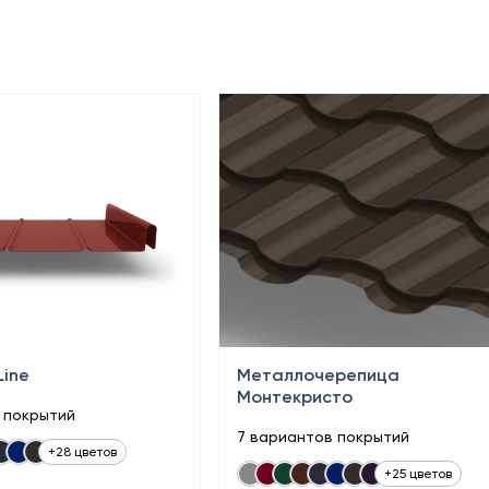
Line
Металлочерепица
Монтекристо
в покрытий
7 вариантов покрытий
+28 цветов
+25 цветов