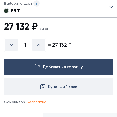
Выберите цвет
RR 11
Для
данного
товара
27 132
₽
могут
за шт
быть
представлены
не
=
27 132
₽
все
возможные
цвета.
Для
Добавить в корзину
заказа
другого
цвета
обратитесь
Купить в 1 клик
к
менеджеру.
Самовывоз
Бесплатно