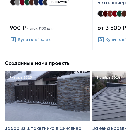
металлочереп
+19 цветов
900 ₽
от 3 500 ₽
/ упак. (100 шт)
/ 
Купить в 1 клик
Купить в 1 
Созданные нами проекты
Январь 2025
Ноябрь 2024
Забор из штакетника в Синявино
Замена кровли в