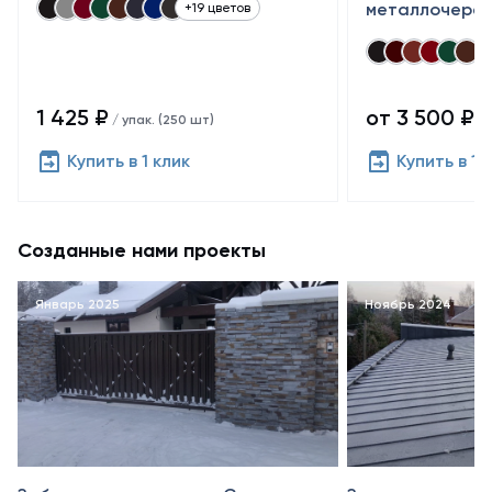
металлочереп
+19 цветов
1 425 ₽
от 3 500 ₽
/ упак. (250 шт)
/ 
Купить в 1 клик
Купить в 1 
Созданные нами проекты
Январь 2025
Ноябрь 2024