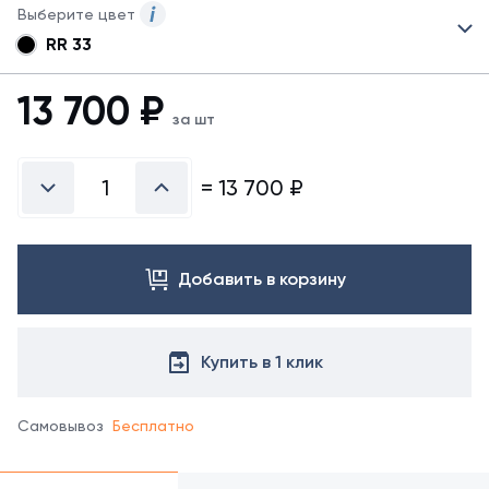
Выберите цвет
RR 33
Для
данного
товара
13 700
₽
могут
за шт
быть
представлены
не
=
13 700
₽
все
возможные
цвета.
Для
Добавить в корзину
заказа
другого
цвета
обратитесь
Купить в 1 клик
к
менеджеру.
Самовывоз
Бесплатно