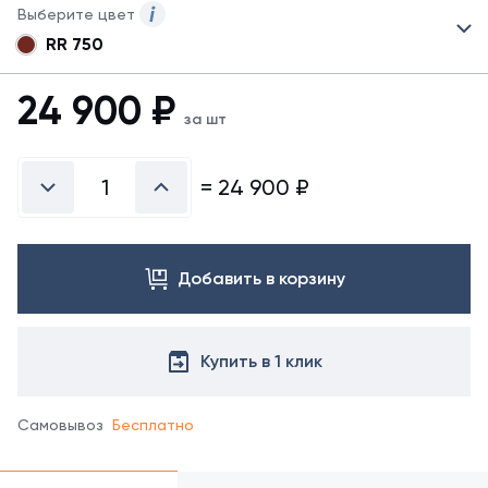
Выберите цвет
RR 750
Для
данного
товара
24 900
₽
могут
за шт
быть
представлены
не
=
24 900
₽
все
возможные
цвета.
Для
Добавить в корзину
заказа
другого
цвета
обратитесь
Купить в 1 клик
к
менеджеру.
Самовывоз
Бесплатно