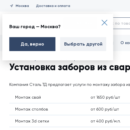
Москва
Доставка и оплата
Каталог
Все строительные материалы для кровли, фасада, забора о
Ваш город — Москва?
Профлист С8
Услуги
Объекты
Блог
Акции
Справочник
О ко
Да, верно
Выбрать другой
Профлист С8 фигурный
Главная
Услуги
Установка заборов
Профлист С10
Установка заборов из свар
Профлист МП10
Профлист С10 фигурны
Компания Сталь ТД предлагает услуги по монтажу забора из
Профлист С15
Монтаж свай
от 1650 руб/шт
Профлист НС18
Монтаж столбов
от 600 руб/шт
Профлист МП18
Монтаж 3d сетки
от 400 руб/м.п.
Профлист МП20