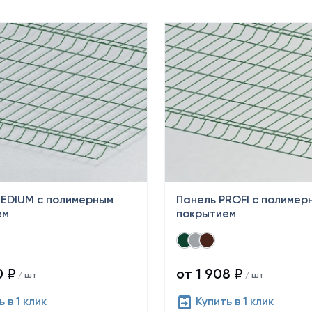
EDIUM с полимерным
Панель PROFI с полимер
ем
покрытием
0 ₽
от 1 908 ₽
/ шт
/ шт
 в 1 клик
Купить в 1 клик