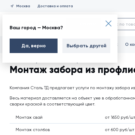
Москва
Доставка и оплата
Каталог
Все строительные материалы для кровли, фасада, забора о
Ваш город — Москва?
Профлист С8
Услуги
Объекты
Блог
Акции
Справочник
О ко
Да, верно
Выбрать другой
Профлист С8 фигурный
Главная
Услуги
Установка заборов
Профлист С10
Монтаж забора из профли
Профлист МП10
Профлист С10 фигурны
Компания Сталь ТД предлагает услуги по монтажу забора и
Профлист С15
Весь материал доставляется на объект уже в обработанном
сварки краской в соответствующий цвет.
Профлист НС18
Монтаж свай
Профлист МП18
от 1650 руб/ш
Профлист МП20
Монтаж столбов
от 600 руб/шт