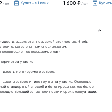
₽
1 600 ₽
Купить в 1 клик
Купить
/ шт
/ шт
муществ, выделяется невысокой стоимостью. Чтобы
строительство опытным специалистам.
аправляющие, так называемые лаги:
 периметра участка,
т высоты монтируемого забора.
т высоты забора и типа грунта на участке. Основные
мый стандартный способ) и бетонирование, как более
имеющую больший запас прочности и срок эксплуатации.