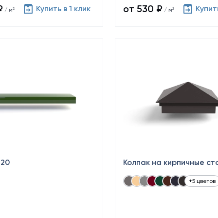
₽
от 530 ₽
Купить в 1 клик
Купить
/ м²
/ м²
×20
Колпак на кирпичные ст
+5 цветов