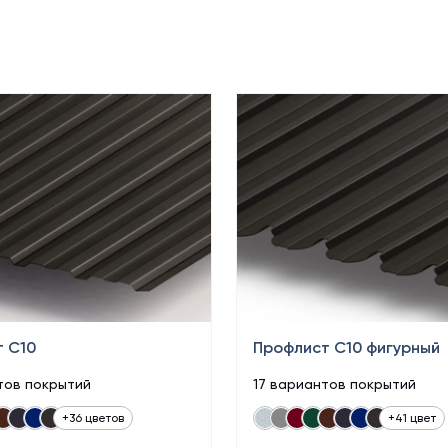
 С10
Профлист С10 фигурный
тов покрытий
17 вариантов покрытий
+36 цветов
+41 цвет