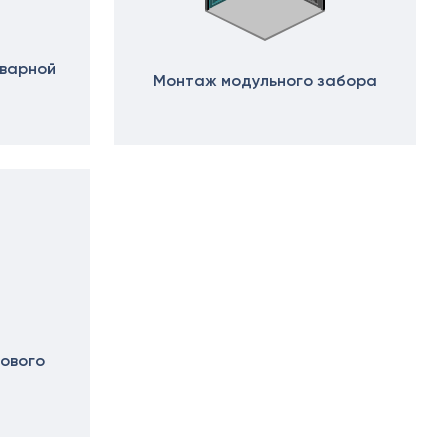
х50 м)
аллочерепица
ляционная
ллочерепица
сварной
(1.5х50 м)
Монтаж модульного забора
ительная
тового