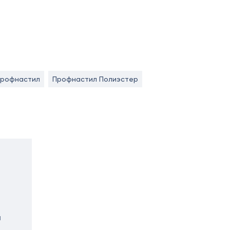
профнастил
Профнастил Полиэстер
а