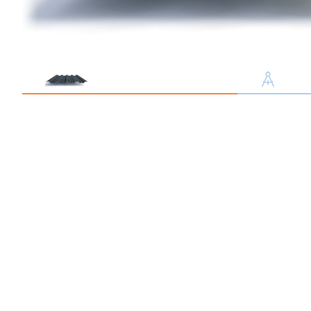
Профлист С21
Профнастил для забор
Кровельный профлист
Стеновой профнастил
Доборные элементы
Крепеж