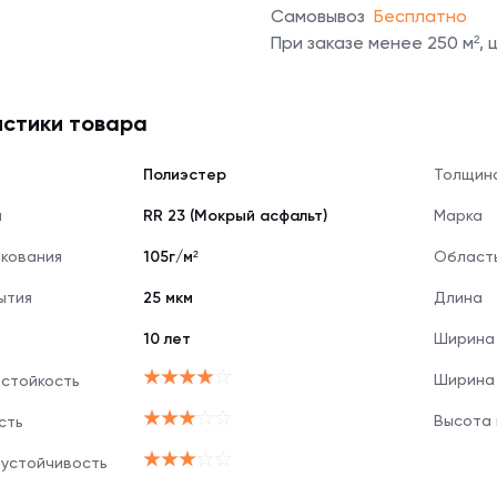
Самовывоз
Бесплатно
При заказе менее 250 м²,
стики товара
Полиэстер
Толщин
я
RR 23 (Мокрый асфальт)
Марка
нкования
105г/м²
Област
ытия
25 мкм
Длина
10 лет
Ширина
Ширина
 стойкость
Высота
сть
 устойчивость