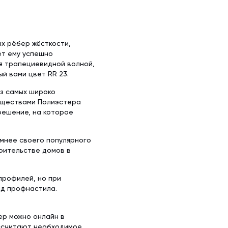
х рёбер жёсткости,
ет ему успешно
ся трапециевидной волной,
ый вами цвет RR 23.
из самых широко
уществами Полиэстера
решение, на которое
мнее своего популярного
роительстве домов в
профилей, но при
ид профнастила.
ер можно онлайн в
ассчитают необходимое