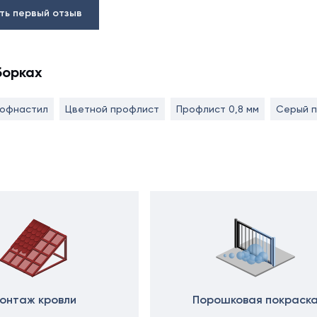
ть первый отзыв
борках
рофнастил
Цветной профлист
Профлист 0,8 мм
Серый 
онтаж кровли
Порошковая покраск