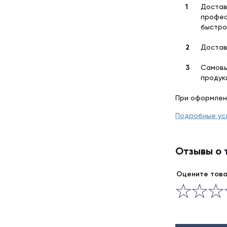
Достав
профес
быстро
Достав
Самовы
продук
При оформлен
Подробные ус
Отзывы о 
Оцените тов