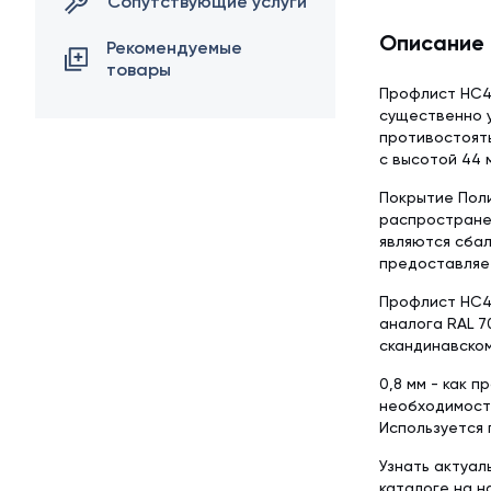
Сопутствующие услуги
Описание
Рекомендуемые
товары
Профлист НС4
существенно 
противостоять
с высотой 44 
Покрытие Поли
распростране
являются сба
предоставляет
Профлист НС44
аналога RAL 7
скандинавском
0,8 мм - как 
необходимост
Используется
Узнать актуал
каталоге на 