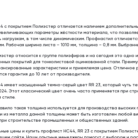
4 с покрытием Полиэстер отличается наличием дополнительны
увеличивающих параметры жёсткости материала, что позволя
 нагрузкам, в том числе динамическим. Профнастил отличает
мм. Рабочая ширина листа – 1010 мм, толщина – 0,8 мм. Выбранн
эстер относится к группе полиэфиров и на сегодня это одно 
нных покрытий для тонколистовой оцинкованной стали. Преим
лансированные характеристики и приемлемая цена. Отличное 
ся гарантия до 10 лет от производителя.
 имеет насыщенный темно-серый цвет RR 23, который чуть те
024. Этот классический цвет очень часто применяется при ст
 стиле.
правило такая толщина используется для производства высоких 
и из металла данной толщины может быть изготовлен любой в
 при строительстве промышленных и общественных зданий.
ьные цены и купить профлист НС44, RR 23 с покрытием Полиэст
нашем сайте. Наши опытные менеджеры помогут с выбором и р