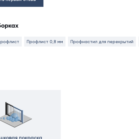
борках
профлист
Профлист 0,8 мм
Профнастил для перекрытий
шковая покраска