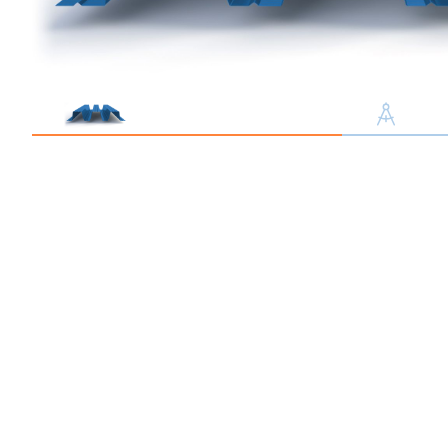
Профлист С21
Профнастил для забор
Кровельный профлист
Стеновой профнастил
Доборные элементы
Крепеж