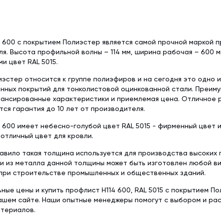
 600 с покрытием Полиэстер является самой прочной маркой 
я. Высота профильной волны – 114 мм, ширина рабочая – 600 мм
и цвет RAL 5015.
эстер относится к группе полиэфиров и на сегодня это одно 
нных покрытий для тонколистовой оцинкованной стали. Преим
лансированные характеристики и приемлемая цена. Отличное 
ся гарантия до 10 лет от производителя.
 600 имеет небесно-голубой цвет RAL 5015 - фирменный цвет 
 отличный цвет для кровли.
правило такая толщина используется для производства высоких 
и из металла данной толщины может быть изготовлен любой в
 при строительстве промышленных и общественных зданий.
ьные цены и купить профлист Н114 600, RAL 5015 с покрытием П
нашем сайте. Наши опытные менеджеры помогут с выбором и р
атериалов.