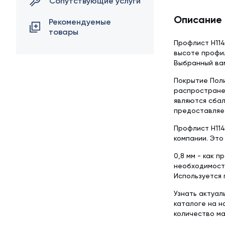
Сопутствующие услуги
Описание
Рекомендуемые
товары
Профлист Н114
высоте профил
Выбранный вам
Покрытие Поли
распростране
являются сба
предоставляет
Профлист Н114
компании. Это
0,8 мм - как 
необходимост
Используется
Узнать актуал
каталоге на 
количество м