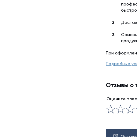
профес
быстро
Достав
Самовы
продук
При оформлен
Подробные ус
Отзывы о 
Оцените тов
Остави