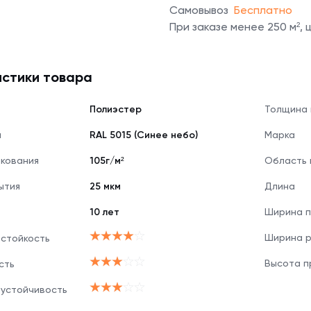
Самовывоз
Бесплатно
При заказе менее 250 м²,
стики товара
Полиэстер
Толщина
я
RAL 5015 (Синее небо)
Марка
нкования
105г/м²
Область 
ытия
25 мкм
Длина
10 лет
Ширина п
Ширина 
 стойкость
Высота п
сть
 устойчивость