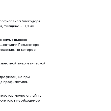
профнастила благодаря
, толщина – 0,8 мм.
из самых широко
уществами Полиэстера
решение, на которое
известной энергетической
профилей, но при
ид профнастила.
олиэстер можно онлайн в
ассчитают необходимое