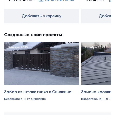
/ шт
/ шт
Добавить в корзину
Добавит
Созданные нами проекты
Январь 2025
Ноябрь 2024
Забор из штакетника в Синявино
Замена кровли в
Кировский р-н, гп Синявино
Выборгский р-н, п. Ле