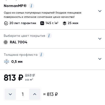
NormanMP®
Одно из самых популярных покрытий! Гладкая глянцевая
Для
поверхность и отличное сочетание цена-качество!
профлиста
20 лет гарантии
145 г/м²
25 мкм
МП35 могут
быть
представлены
Выберите цвет покрытия
не
RAL 7004
все
Для
возможные
профлиста
покрытия!
МП35 могут
Толщина профлиста
Узнать
быть
обо
0,5 мм
указаны
всех
не
покрытиях
все
813
₽
металла
893 ₽
возможные
за м²
можно
цвета.
в
Для
справочнике
заказа
=
813
₽
покрытий
другого
*возможность
цвета
изготовления
свяжитесь