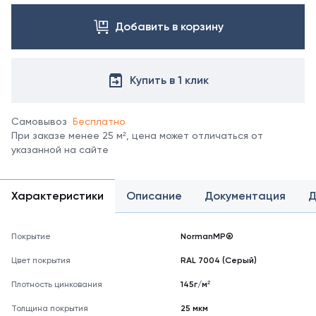
профлиста
с
МП35 в
Добавить в корзину
менеджером.
других
Посмотреть
покрытиях
все
уточняйте
цвета
у
Купить в 1 клик
можно
менеджеров.
в
справочнике
Самовывоз
Бесплатно
цветов
При заказе менее 25 м², цена может отличаться от
RAL
указанной на сайте
*
отображение
цвета
Характеристики
Описание
Документация
Д
на
мониторе
может
Покрытие
NormanMP®
не
полностью
Цвет покрытия
RAL 7004 (Серый)
соответствовать
его
Плотность цинкования
145г/м²
реальному
Толщина покрытия
оттенку.
25 мкм