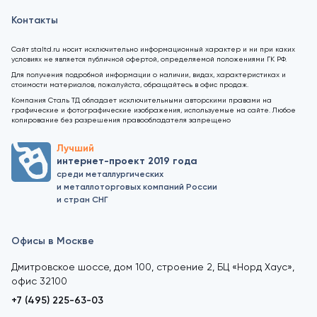
Контакты
Сайт staltd.ru носит исключительно информационный характер и ни при каких
условиях не является публичной офертой, определяемой положениями ГК РФ.
Для получения подробной информации о наличии, видах, характеристиках и
стоимости материалов, пожалуйста, обращайтесь в офис продаж.
Компания Сталь ТД обладает исключительными авторскими правами на
графические и фотографические изображения, используемые на сайте. Любое
копирование без разрешения правообладателя запрещено
Лучший
интернет-проект 2019 года
среди металлургических
и металлоторговых компаний России
и стран СНГ
Офисы в Москве
Дмитровское шоссе, дом 100, строение 2, БЦ «Норд Хаус»,
офис 32100
+7 (495) 225-63-03