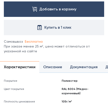
профлиста
свяжитесь
С21 в
Добавить в корзину
с
других
менеджером.
покрытиях
Посмотреть
уточняйте
все
у
Купить в 1 клик
цвета
менеджеров.
можно
в
Самовывоз
Бесплатно
справочнике
При заказе менее 25 м², цена может отличаться от
цветов
указанной на сайте
RAL
*
отображение
Характеристики
Описание
Документация
Д
цвета
на
мониторе
Покрытие
Полиэстер
может
не
Цвет покрытия
RAL 8004 (Медно-
полностью
коричневый)
соответствовать
его
Плотность цинкования
105г/м²
реальному