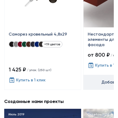
Саморез кровельный 4,8x29
Нестандартн
элементы для 
фасада
+19 цветов
от 800 ₽
/ м²
Купить в 1 
1 425 ₽
/ упак. (250 шт)
Купить в 1 клик
Добавит
Созданные нами проекты
Июль 2019
Октябрь 2016