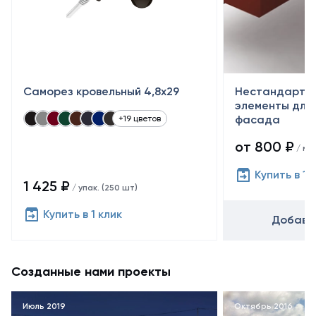
Саморез кровельный 4,8x29
Нестандартн
элементы для 
фасада
+19 цветов
от 800 ₽
/ м²
Купить в 1 
1 425 ₽
/ упак. (250 шт)
Купить в 1 клик
Добавит
Созданные нами проекты
Июль 2019
Октябрь 2016