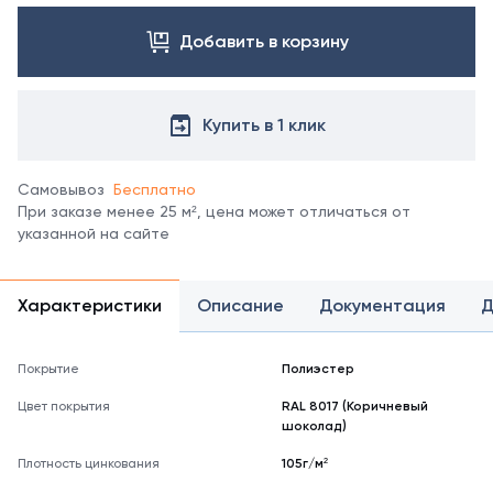
профлиста
свяжитесь
С21 в
Добавить в корзину
с
других
менеджером.
покрытиях
Посмотреть
уточняйте
все
у
Купить в 1 клик
цвета
менеджеров.
можно
в
Самовывоз
Бесплатно
справочнике
При заказе менее 25 м², цена может отличаться от
цветов
указанной на сайте
RAL
*
отображение
Характеристики
Описание
Документация
Д
цвета
на
мониторе
Покрытие
Полиэстер
может
не
Цвет покрытия
RAL 8017 (Коричневый
полностью
шоколад)
соответствовать
его
Плотность цинкования
105г/м²
реальному