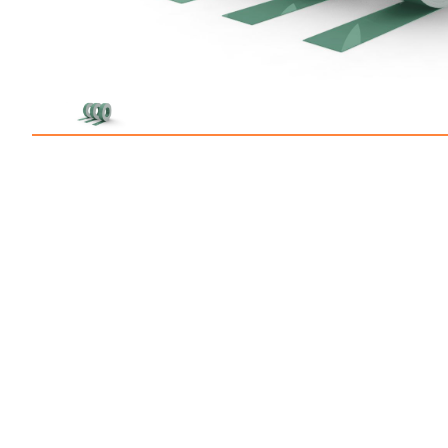
Профлист С21
Профнастил для забор
Кровельный профлист
Стеновой профнастил
Доборные элементы
Крепеж