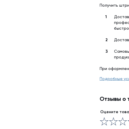
Получить штри
Достав
профес
быстро
Достав
Самовы
продук
При оформлен
Подробные ус
Отзывы о 
Оцените тов