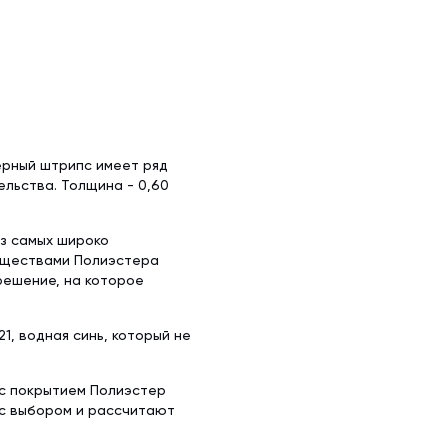
ерный штрипс имеет ряд
льства. Толщина - 0,60
из самых широко
уществами Полиэстера
решение, на которое
1, водная синь, который не
 с покрытием Полиэстер
 с выбором и рассчитают