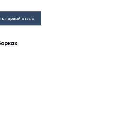
ть первый отзыв
борках