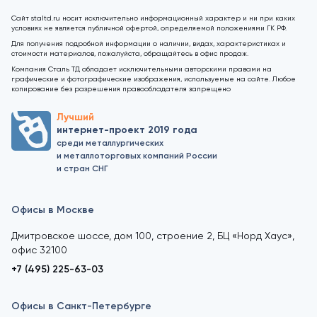
Сайт staltd.ru носит исключительно информационный характер и ни при каких
условиях не является публичной офертой, определяемой положениями ГК РФ.
Для получения подробной информации о наличии, видах, характеристиках и
стоимости материалов, пожалуйста, обращайтесь в офис продаж.
Компания Сталь ТД обладает исключительными авторскими правами на
графические и фотографические изображения, используемые на сайте. Любое
копирование без разрешения правообладателя запрещено
Лучший
интернет-проект 2019 года
среди металлургических
и металлоторговых компаний России
и стран СНГ
Офисы в Москве
Дмитровское шоссе, дом 100, строение 2, БЦ «Норд Хаус»,
офис 32100
+7 (495) 225-63-03
Офисы в Санкт-Петербурге