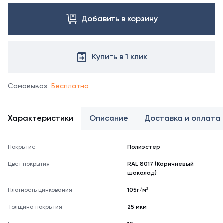
цвета
Добавить в корзину
свяжитесь
с
менеджером.
Посмотреть
Купить в 1 клик
все
цвета
можно
Самовывоз
Бесплатно
в
справочнике
цветов
Характеристики
Описание
Доставка и оплата
RAL
Покрытие
Полиэстер
Цвет покрытия
RAL 8017 (Коричневый
шоколад)
Плотность цинкования
105г/м²
Толщина покрытия
25 мкм