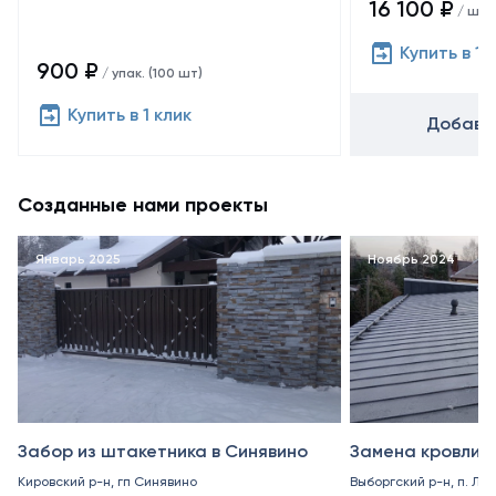
16 100 ₽
/ шт
Купить в 1 
900 ₽
/ упак. (100 шт)
Купить в 1 клик
Добавит
Созданные нами проекты
Январь 2025
Ноябрь 2024
Забор из штакетника в Синявино
Замена кровли в
Кировский р-н, гп Синявино
Выборгский р-н, п. Ле