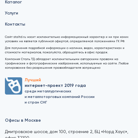
Каталог
Услуги
Контакты
Сайт staltd.ru носит исключительно информационный характер и ни при каких
условиях не является публичной офертой, определяемой положениями ГК РФ.
Для получения подробной информации о наличии, видах, характеристиках и
стоимости материалов, пожалуйста, обращайтесь в офис продаж.
Компания Сталь ТД обладает исключительными авторскими правами на
графические и фотографические изображения, используемые на сайте. Любое
копирование без разрешения правообладателя запрещено
Лучший
интернет-проект 2019 года
среди металлургических
и металлоторговых компаний России
и стран СНГ
Офисы в Москве
Дмитровское шоссе, дом 100, строение 2, БЦ «Норд Хаус»,
офис 32100