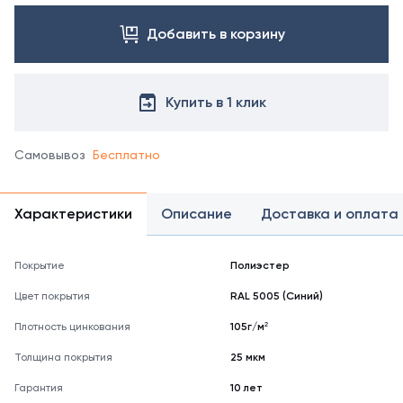
цвета
Добавить в корзину
свяжитесь
с
менеджером.
Посмотреть
Купить в 1 клик
все
цвета
можно
Самовывоз
Бесплатно
в
справочнике
цветов
Характеристики
Описание
Доставка и оплата
RAL
Покрытие
Полиэстер
Цвет покрытия
RAL 5005 (Синий)
Плотность цинкования
105г/м²
Толщина покрытия
25 мкм
Гарантия
10 лет