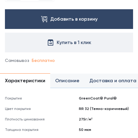
заказа
другого
цвета
Добавить в корзину
свяжитесь
с
менеджером.
Посмотреть
Купить в 1 клик
все
цвета
можно
Самовывоз
Бесплатно
в
справочнике
цветов
Характеристики
Описание
Доставка и оплата
RAL
Покрытие
GreenCoat® Pural®
Цвет покрытия
RR 32 (Темно-коричневый)
Плотность цинкования
275г/м²
Толщина покрытия
50 мкм