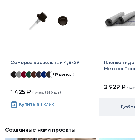
Саморез кровельный 4,8x29
Пленка гидро
Металл Профиль
+19 цветов
2 929 ₽
/ шт
1 425 ₽
/ упак. (250 шт)
Купить в 1 клик
Добавит
Созданные нами проекты