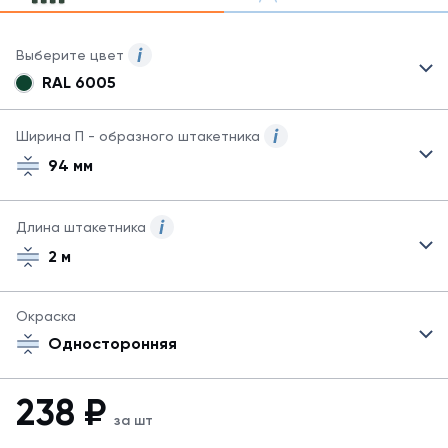
Выберите цвет
RAL 6005
Для
данного
товара
Ширина П - образного штакетника
могут
94 мм
быть
указаны
не
Длина штакетника
все
возможные
2 м
цвета.
Для
заказа
Окраска
другого
Односторонняя
цвета
обратитесь
к
238
₽
менеджеру.
за шт