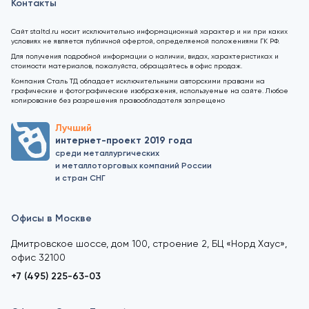
Контакты
Сайт staltd.ru носит исключительно информационный характер и ни при каких
условиях не является публичной офертой, определяемой положениями ГК РФ.
Для получения подробной информации о наличии, видах, характеристиках и
стоимости материалов, пожалуйста, обращайтесь в офис продаж.
Компания Сталь ТД обладает исключительными авторскими правами на
графические и фотографические изображения, используемые на сайте. Любое
копирование без разрешения правообладателя запрещено
Лучший
интернет-проект 2019 года
среди металлургических
и металлоторговых компаний России
и стран СНГ
Офисы в Москве
Дмитровское шоссе, дом 100, строение 2, БЦ «Норд Хаус»,
офис 32100
+7 (495) 225-63-03