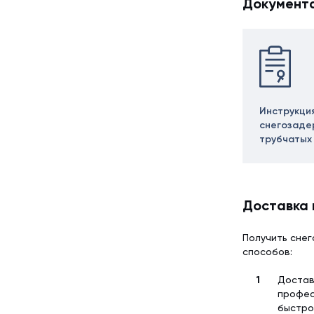
Документ
Инструкци
снегозаде
трубчатых
Доставка 
Получить снег
способов:
Достав
профес
быстро