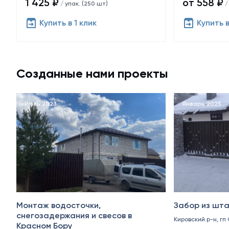
1 425 ₽
от 558 ₽
/ упак. (250 шт)
/
Купить в 1 клик
Купить в
Созданные нами проекты
Июль 2023
Январь 2025
Монтаж водосточки,
Забор из шта
снегозадержания и свесов в
Кировский р-н, гп
Красном Бору