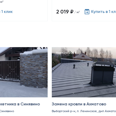
 м²
2 019 ₽
 1 клик
Купить в 1 к
/ м²
Ноябрь 2024
кетника в Синявино
Замена кровли в Ахматово
 Синявино
Выборгский р-н, п. Ленинское, днп Ахмато