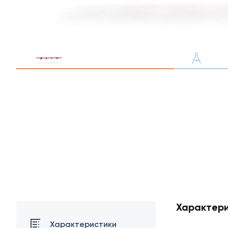
Профлист С21
Профнастил для забор
Кровельный профлист
Стеновой профнастил
Доборные элементы
Крепеж
Характери
Характеристики