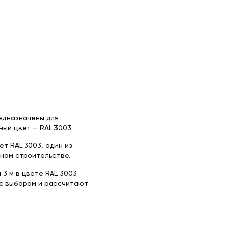
х50 м)
аллочерепица
ляционная
ллочерепица
(1.5х50 м)
ительная
едназначены для
ый цвет — RAL 3003.
т RAL 3003, один из
ном строительстве.
 3 м в цвете RAL 3003
 с выбором и рассчитают