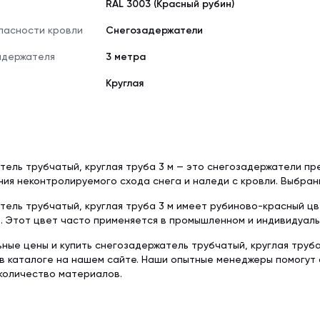
RAL 3003 (Красный рубин)
Delta-Reflex (1.5
Tyvek Solid (1.5х50 м)
Красная металлочерепица
Недорогая мет
пасности кровли
Снегозадержатели
Пленка пароизо
Мембрана гидроизоляционная
Серая металлочерепица
Модульная мета
Delta-Reflex Plus 
Tyvek Solid Silver (1.5х50 м)
адержателя
3 метра
Негорючая стро
Мембрана гидроизоляционная
Круглая
ткань TEND
Tyvek Supro + Tape (1.5х50 м)
Пленка пароизоляционная
ROOFBOND (В) (1,6х37,5 м)
Доборные элементы
Крепеж
Комплектующие для кровли
ель трубчатый, круглая труба 3 м — это снегозадержатели пр
я неконтролируемого схода снега и наледи с кровли. Выбранн
ель трубчатый, круглая труба 3 м имеет рубиново-красный цве
. Этот цвет часто применяется в промышленном и индивидуаль
ьные цены и купить снегозадержатель трубчатый, круглая труба
в каталоге на нашем сайте. Наши опытные менеджеры помогут
количество материалов.