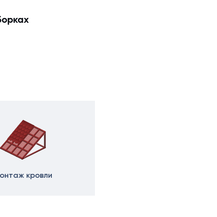
борках
онтаж кровли