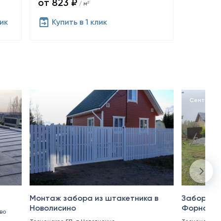
от 823 ₽
/ м²
лик
Купить в 1 клик
Октябрь 2024
Сентябрь
Монтаж забора из штакетника в
Забор из 
Новолисино
Форносов
во