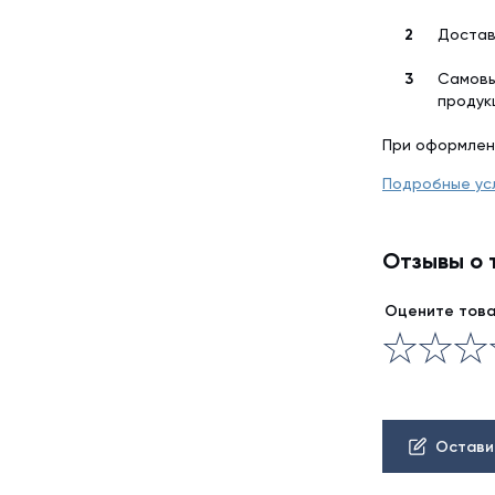
Достав
Самовы
продук
При оформлен
Подробные ус
Отзывы о 
Оцените тов
Остави