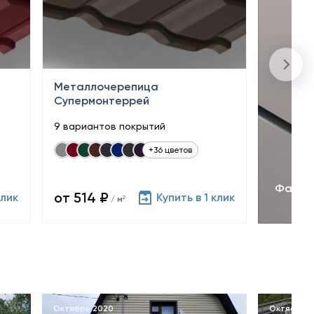
Металлочерепица
Супермонтеррей
9 вариантов покрытий
+36 цветов
Фасад
от 514 ₽
клик
Купить в 1 клик
/ м²
Октябрь 2020
Октябрь 2