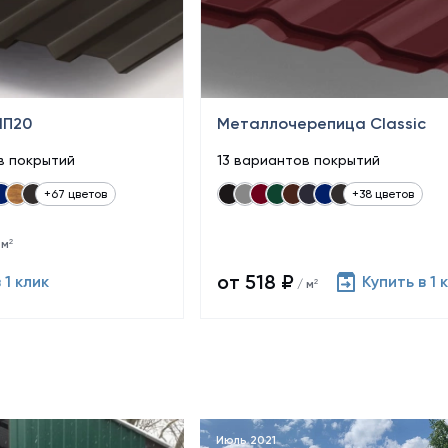
МП20
Металлочерепица Classic
в покрытий
13 вариантов покрытий
+67 цветов
+38 цветов
 м²
от 518 ₽
 1 клик
Купить в 1 
/ м²
Июль 2021