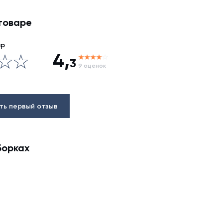
товаре
ар
4,
3
9 оценок
ть первый отзыв
борках