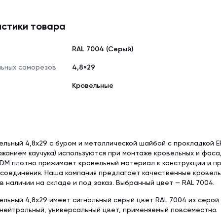
Delta-Reflex (1.5
Tyvek Solid (1.5х50 м)
реальному
Красная металлочерепица
Недорогая мет
оттенку.
стики товара
Пленка пароизо
Мембрана гидроизоляционная
Серая металлочерепица
Модульная мета
Delta-Reflex Plus 
Tyvek Solid Silver (1.5х50 м)
RAL 7004 (Серый)
Негорючая стро
Мембрана гидроизоляционная
ткань TEND
Tyvek Supro + Tape (1.5х50 м)
льных саморезов
4,8×29
Пленка пароизоляционная
Кровельные
ROOFBOND (В) (1,6х37,5 м)
Доборные элементы
Крепеж
Комплектующие для кровли
льный 4,8x29 с буром и металлической шайбой с прокладкой E
жанием каучука) используются при монтаже кровельных и фас
PDM плотно прижимает кровельный материал к конструкции и 
 соединения. Наша компания предлагает качественные кровел
в наличии на складе и под заказ. Выбранный цвет — RAL 7004.
льный 4,8x29 имеет сигнальный серый цвет RAL 7004 из серой
нейтральный, универсальный цвет, применяемый повсеместно.