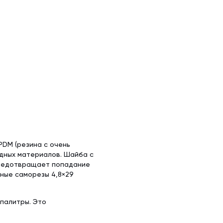
х50 м)
аллочерепица
ляционная
ллочерепица
(1.5х50 м)
ительная
PDM (резина с очень
адных материалов. Шайба с
предотвращает попадание
ьные саморезы 4,8×29
 палитры. Это