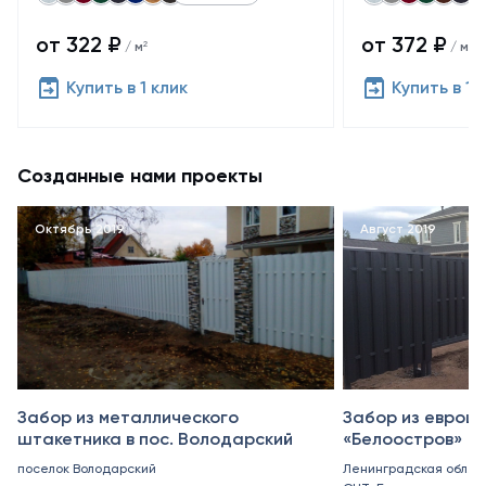
от 322 ₽
от 372 ₽
/ м²
/ м²
Купить в 1 клик
Купить в 1 
Созданные нами проекты
Октябрь 2019
Август 2019
Забор из металлического
Забор из еврош
штакетника в пос. Володарский
«Белоостров»
поселок Володарский
Ленинградская обл., 