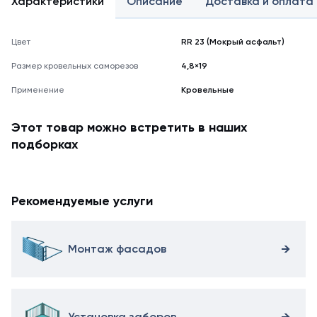
Характеристики
Описание
Доставка и оплата
мониторе
может
не
Цвет
RR 23 (Мокрый асфальт)
полностью
соответствовать
Размер кровельных саморезов
4,8×19
его
Применение
Кровельные
реальному
оттенку.
Этот товар можно встретить в наших
подборках
Рекомендуемые услуги
Монтаж фасадов
Установка заборов