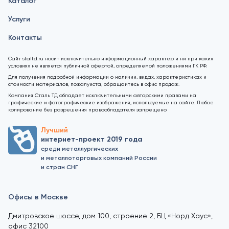
Каталог
Услуги
Контакты
Сайт staltd.ru носит исключительно информационный характер и ни при каких
условиях не является публичной офертой, определяемой положениями ГК РФ.
Для получения подробной информации о наличии, видах, характеристиках и
стоимости материалов, пожалуйста, обращайтесь в офис продаж.
Компания Сталь ТД обладает исключительными авторскими правами на
графические и фотографические изображения, используемые на сайте. Любое
копирование без разрешения правообладателя запрещено
Лучший
интернет-проект 2019 года
среди металлургических
и металлоторговых компаний России
и стран СНГ
Офисы в Москве
Дмитровское шоссе, дом 100, строение 2, БЦ «Норд Хаус»,
офис 32100