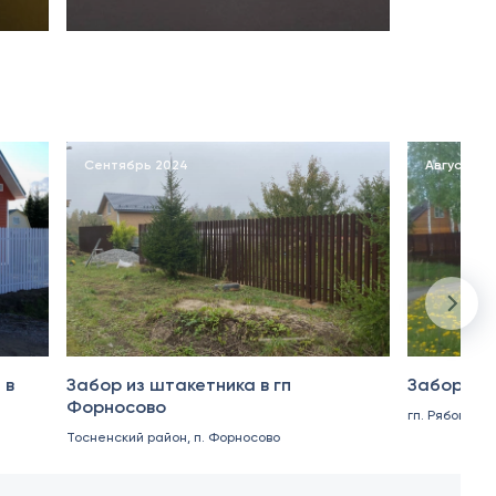
Сентябрь 2024
Август 20
 в
Забор из штакетника в гп
Забор из 
Форносово
гп. Рябово
Тосненский район, п. Форносово