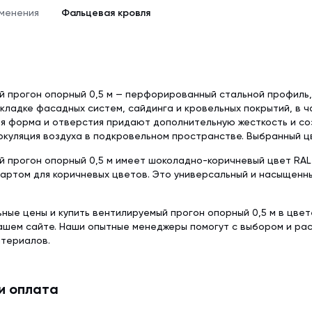
Delta-Reflex (1.5
Tyvek Solid (1.5х50 м)
менения
Фальцевая кровля
Красная металлочерепица
Недорогая мет
Пленка пароизо
Мембрана гидроизоляционная
Серая металлочерепица
Модульная мета
Delta-Reflex Plus 
Tyvek Solid Silver (1.5х50 м)
Негорючая стро
Мембрана гидроизоляционная
ткань TEND
Tyvek Supro + Tape (1.5х50 м)
й прогон опорный 0,5 м — перфорированный стальной профиль
кладке фасадных систем, сайдинга и кровельных покрытий, в 
Пленка пароизоляционная
я форма и отверстия придают дополнительную жесткость и со
ROOFBOND (В) (1,6х37,5 м)
Доборные элементы
Крепеж
куляция воздуха в подкровельном пространстве. Выбранный цве
Комплектующие для кровли
 прогон опорный 0,5 м имеет шоколадно-коричневый цвет RAL 
дартом для коричневых цветов. Это универсальный и насыщен
ьные цены и купить вентилируемый прогон опорный 0,5 м в цвет
нашем сайте. Наши опытные менеджеры помогут с выбором и р
атериалов.
и оплата