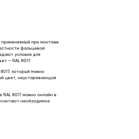
х50 м)
аллочерепица
ляционная
ллочерепица
(1.5х50 м)
ительная
, применяемый при монтаже
частности фальцевой
здают условия для
т — RAL 8017.
8017, который можно
ный цвет, неустаревающая
е RAL 8017 можно онлайн в
ассчитают необходимое