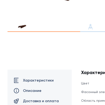
Профлист С21
Профнастил для забор
Кровельный профлист
Стеновой профнастил
Характери
Доборные элементы
Характеристики
Цвет
Крепеж
Описание
Фасонный эле
Доставка и оплата
Область прим