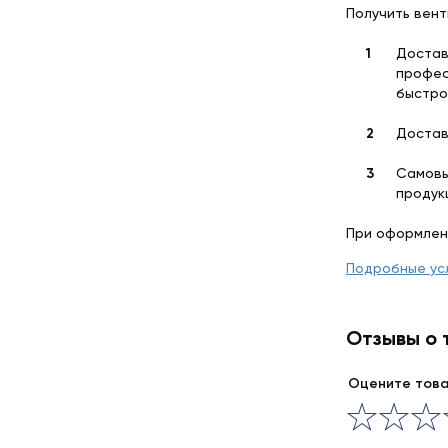
Получить вент
Достав
профес
быстро
Достав
Самовы
продук
При оформлен
Подробные ус
Отзывы о 
Оцените тов