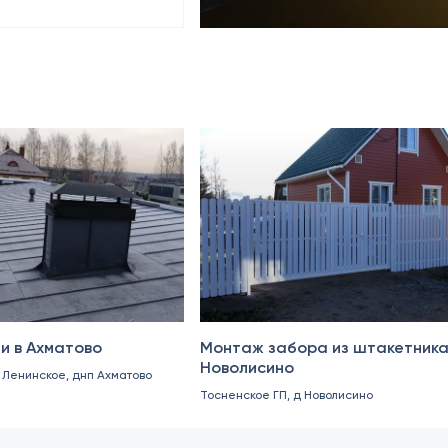
Октябрь 2024
и в Ахматово
Монтаж забора из штакетника
Новолисино
. Ленинское, днп Ахматово
Тосненское ГП, д Новолисино