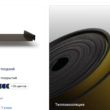
гладкий
в покрытий
+28 цветов
 м²
Теплоизоляция
 1 клик