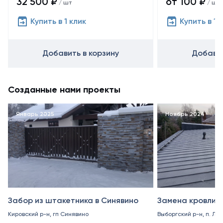
32 500 ₽
от 100 ₽
/ шт
/ шт
Купить в 1 клик
Купить в 1 
Добавить в корзину
Добавит
Созданные нами проекты
Январь 2025
Ноябрь 2024
Забор из штакетника в Синявино
Замена кровли в
Кировский р-н, гп Синявино
Выборгский р-н, п. Ле