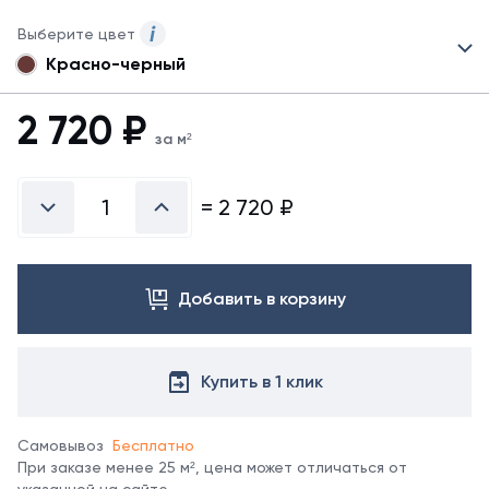
Выберите цвет
Красно-черный
Для
данного
товара
2 720
₽
могут
за м²
быть
представлены
не
=
2 720
₽
все
возможные
цвета.
Для
Добавить в корзину
заказа
другого
цвета
свяжитесь
Купить в 1 клик
с
менеджером.
Самовывоз
Бесплатно
При заказе менее 25 м², цена может отличаться от