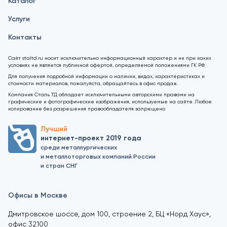
Каталог
Услуги
Контакты
Сайт staltd.ru носит исключительно информационный характер и ни при каких
условиях не является публичной офертой, определяемой положениями ГК РФ.
Для получения подробной информации о наличии, видах, характеристиках и
стоимости материалов, пожалуйста, обращайтесь в офис продаж.
Компания Сталь ТД обладает исключительными авторскими правами на
графические и фотографические изображения, используемые на сайте. Любое
копирование без разрешения правообладателя запрещено
Лучший
интернет-проект 2019 года
среди металлургических
и металлоторговых компаний России
и стран СНГ
Офисы в Москве
Дмитровское шоссе, дом 100, строение 2, БЦ «Норд Хаус»,
офис 32100