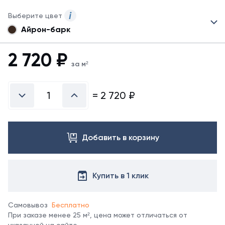
Выберите цвет
Айрон-барк
Для
данного
товара
2 720
₽
могут
за м²
быть
представлены
не
=
2 720
₽
все
возможные
цвета.
Для
Добавить в корзину
заказа
другого
цвета
свяжитесь
Купить в 1 клик
с
менеджером.
Самовывоз
Бесплатно
При заказе менее 25 м², цена может отличаться от