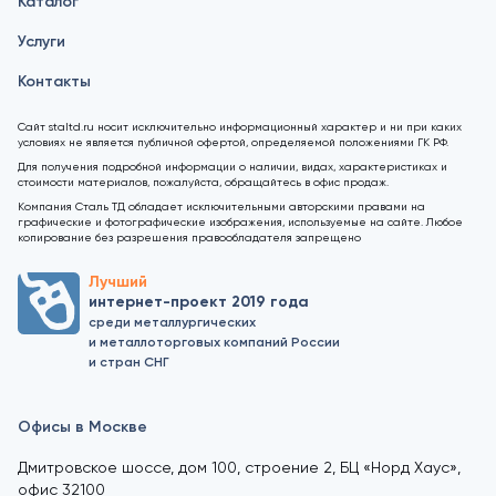
Каталог
Услуги
Контакты
Сайт staltd.ru носит исключительно информационный характер и ни при каких
условиях не является публичной офертой, определяемой положениями ГК РФ.
Для получения подробной информации о наличии, видах, характеристиках и
стоимости материалов, пожалуйста, обращайтесь в офис продаж.
Компания Сталь ТД обладает исключительными авторскими правами на
графические и фотографические изображения, используемые на сайте. Любое
копирование без разрешения правообладателя запрещено
Лучший
интернет-проект 2019 года
среди металлургических
и металлоторговых компаний России
и стран СНГ
Офисы в Москве
Дмитровское шоссе, дом 100, строение 2, БЦ «Норд Хаус»,
офис 32100