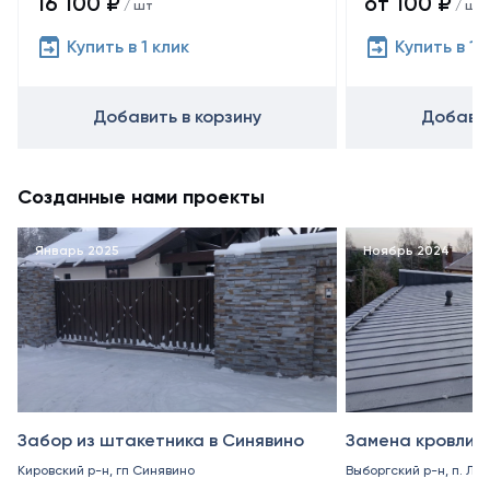
16 100 ₽
от 100 ₽
/ шт
/ шт
Купить в 1 клик
Купить в 1 
Добавить в корзину
Добавит
Созданные нами проекты
Январь 2025
Ноябрь 2024
Забор из штакетника в Синявино
Замена кровли в
Кировский р-н, гп Синявино
Выборгский р-н, п. Ле