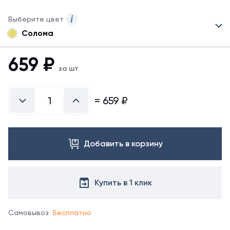
Выберите цвет
Солома
Для
данного
товара
659
₽
могут
за шт
быть
представлены
не
=
659
₽
все
возможные
цвета.
Для
Добавить в корзину
заказа
другого
цвета
обратитесь
Купить в 1 клик
к
менеджеру.
Самовывоз
Бесплатно