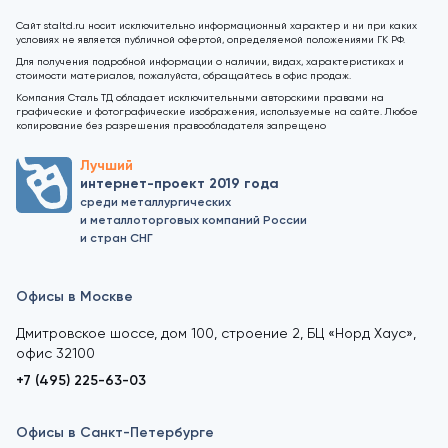
Сайт staltd.ru носит исключительно информационный характер и ни при каких
условиях не является публичной офертой, определяемой положениями ГК РФ.
Для получения подробной информации о наличии, видах, характеристиках и
стоимости материалов, пожалуйста, обращайтесь в офис продаж.
Компания Сталь ТД обладает исключительными авторскими правами на
графические и фотографические изображения, используемые на сайте. Любое
копирование без разрешения правообладателя запрещено
Лучший
интернет-проект 2019 года
среди металлургических
и металлоторговых компаний России
и стран СНГ
Офисы в Москве
Дмитровское шоссе, дом 100, строение 2, БЦ «Норд Хаус»,
офис 32100
+7 (495) 225-63-03
Офисы в Санкт-Петербурге