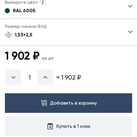
Выберите цвет
RAL 6005
Для
данного
продукта
Размер панели В×Ш
могут
1,53×2,5
быть
указаны
не
1 902
₽
все
за шт
возможные
цвета.
Для
=
1 902
₽
заказа
панелей
в
другом
Добавить в корзину
цвете
обратитесь
к
менеджеру.
Купить в 1 клик