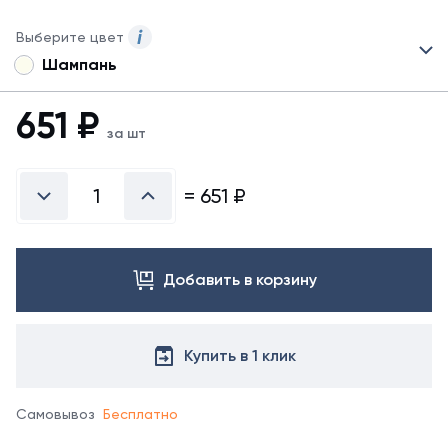
Выберите цвет
Шампань
Для
данного
товара
651
₽
могут
за шт
быть
представлены
не
=
651
₽
все
возможные
цвета.
Для
Добавить в корзину
заказа
другого
цвета
обратитесь
Купить в 1 клик
к
менеджеру.
Самовывоз
Бесплатно