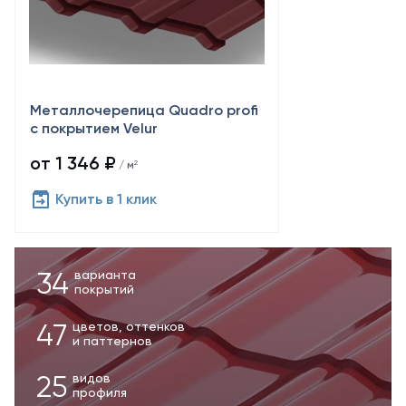
Металлочерепица Quadro profi
с покрытием Velur
от 1 346 ₽
/ м²
Купить в 1 клик
34
варианта
покрытий
47
цветов, оттенков
и паттернов
25
видов
профиля