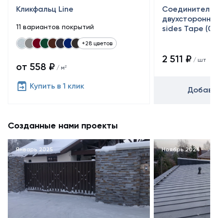
Кликфальц Line
Соединительн
двухсторонняя
11 вариантов покрытий
sides Tape (0,
+28 цветов
2 511 ₽
/ шт
от 558 ₽
/ м²
Купить в 1 клик
Добавит
Созданные нами проекты
Январь 2025
Ноябрь 2024