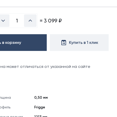
х50 м)
менеджеру
аллочерепица
отдела
ляционная
продаж.
ллочерепица
(1.5х50 м)
=
3 099
₽
ительная
 в корзину
Купить в 1 клик
цена может отличаться от указанной на сайте
лщина
0,50 мм
офиль
Frigge
рина полная
1213 мм