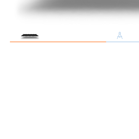
Профлист С21
Профнастил для забор
Кровельный профлист
Стеновой профнастил
Доборные элементы
Крепеж