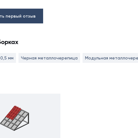
ть первый отзыв
борках
0,5 мм
Черная металлочерепица
Модульная металлочер