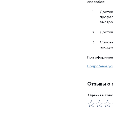
способов:
Достав
профес
быстро
Достав
Самовы
продук
При оформлен
Подробные ус
Отзывы о 
Оцените тов