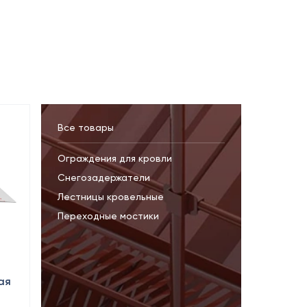
Все товары
Ограждения для кровли
Снегозадержатели
Лестницы кровельные
Переходные мостики
ая