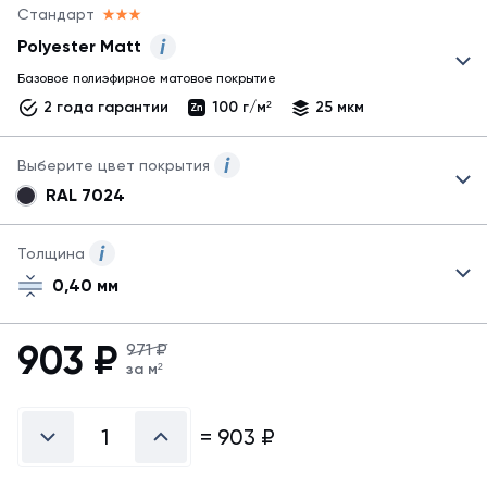
Стандарт
Polyester Matt
Базовое полиэфирное матовое покрытие
Могут
быть
2 года гарантии
100 г/м²
25 мкм
представлены
не
Выберите цвет покрытия
все
возможные
RAL 7024
Могут
покрытия!
быть
Узнать
указаны
Толщина
обо
не
всех
0,40 мм
все
покрытиях
возможные
металла
цвета.
можно
903
₽
971 ₽
Для
в
за м²
заказа
справочнике
другого
покрытий
цвета
=
903
₽
свяжитесь
с
менеджером.