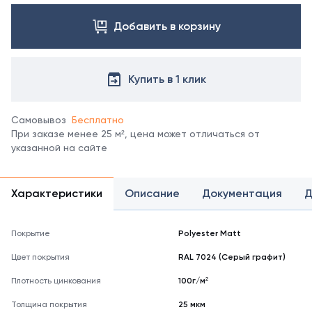
Посмотреть
Добавить в корзину
все
цвета
можно
в
Купить в 1 клик
справочнике
цветов
RAL
Самовывоз
Бесплатно
При заказе менее 25 м², цена может отличаться от
указанной на сайте
Характеристики
Описание
Документация
Д
Покрытие
Polyester Matt
Цвет покрытия
RAL 7024 (Серый графит)
Плотность цинкования
100г/м²
Толщина покрытия
25 мкм