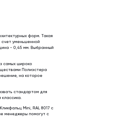
рхитектурных форм. Такая
а счет уменьшенной
ина - 0,45 мм. Выбранный
из самых широко
уществами Полиэстера
решение, на которое
азвать стандартом для
 классика.
икфальц Mini, RAL 8017 с
ые менеджеры помогут с