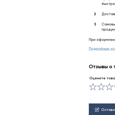
быстро
Достав
Самовы
продук
При оформлен
Подробные ус
Отзывы о 
Оцените тов
Остави