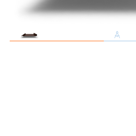
Профлист С21
Профнастил для забор
Кровельный профлист
Стеновой профнастил
Доборные элементы
Крепеж