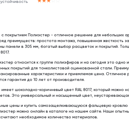
 устойчивость
i с покрытием Полиэстер - отличное решение для небольших а
ряд преимуществ: простота монтажа, повышенная жесткость з
ы панели в 305 мм, богатый выбор расцветок и покрытий. Толщ
8017.
эстер относится к группе полиэфиров и на сегодня это одно 
нных покрытий для тонколистовой оцинкованной стали. Преим
лансированные характеристики и приемлемая цена. Отличное 
ся гарантия до 10 лет от производителя.
i имеет шоколадно-коричневый цвет RAL 8017, который можно н
етов. Это универсальный и насыщенный цвет, неустаревающая
ьные цены и купить самозащелкивающуюся фальцевую кровлю Кл
иэстер можно онлайн в каталоге на нашем сайте. Наши опытн
ссчитают необходимое количество материалов.