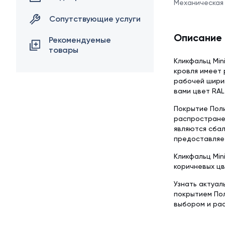
Механическая
Сопутствующие услуги
Описание
Рекомендуемые
товары
Кликфальц Min
кровля имеет 
рабочей ширин
вами цвет RAL 
Покрытие Поли
распростране
являются сба
предоставляет
Кликфальц Min
коричневых цв
Узнать актуал
покрытием Пол
выбором и ра