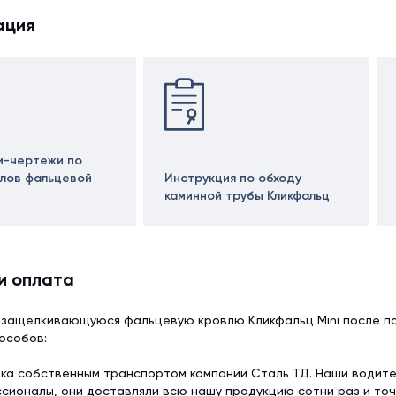
ация
и-чертежи по
злов фальцевой
Инструкция по обходу
каминной трубы Кликфальц
и оплата
озащелкивающуюся фальцевую кровлю Кликфальц Mini после по
особов:
ка собственным транспортом компании Сталь ТД. Наши водит
сионалы, они доставляли всю нашу продукцию сотни раз и точ