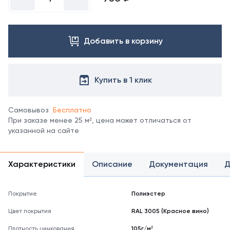
свяжитесь
с
менеджером.
Посмотреть
Добавить в корзину
все
цвета
можно
в
Купить в 1 клик
справочнике
цветов
RAL
Самовывоз
Бесплатно
При заказе менее 25 м², цена может отличаться от
указанной на сайте
Характеристики
Описание
Документация
Д
Покрытие
Полиэстер
Цвет покрытия
RAL 3005 (Красное вино)
Плотность цинкования
105г/м²