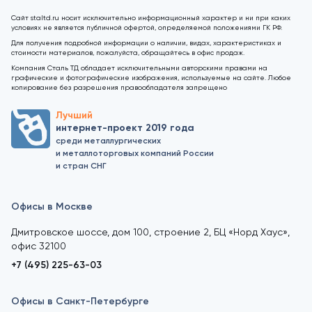
Сайт staltd.ru носит исключительно информационный характер и ни при каких
условиях не является публичной офертой, определяемой положениями ГК РФ.
Для получения подробной информации о наличии, видах, характеристиках и
стоимости материалов, пожалуйста, обращайтесь в офис продаж.
Компания Сталь ТД обладает исключительными авторскими правами на
графические и фотографические изображения, используемые на сайте. Любое
копирование без разрешения правообладателя запрещено
Лучший
интернет-проект 2019 года
среди металлургических
и металлоторговых компаний России
и стран СНГ
Офисы в Москве
Дмитровское шоссе, дом 100, строение 2, БЦ «Норд Хаус»,
офис 32100
+7 (495) 225-63-03
Офисы в Санкт-Петербурге