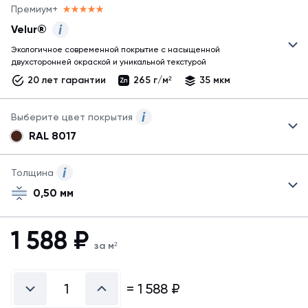
Премиум+
Velur®
Экологичное современной покрытие с насыщенной
Могут
двухсторонней окраской и уникальной текстурой
быть
20 лет гарантии
265 г/м²
35 мкм
представлены
не
все
Выберите цвет покрытия
возможные
RAL 8017
покрытия!
Могут
Узнать
быть
обо
указаны
Толщина
всех
не
покрытиях
0,50 мм
все
металла
возможные
можно
цвета.
1 588
₽
в
Для
справочнике
за м²
заказа
покрытий
другого
цвета
=
1 588
₽
свяжитесь
с