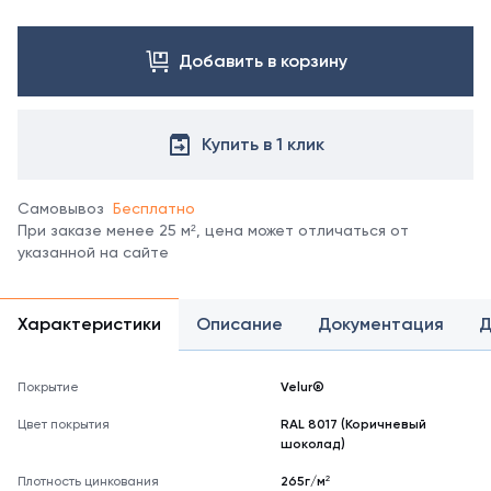
менеджером.
Посмотреть
Добавить в корзину
все
цвета
можно
в
Купить в 1 клик
справочнике
цветов
RAL
Самовывоз
Бесплатно
При заказе менее 25 м², цена может отличаться от
указанной на сайте
Характеристики
Описание
Документация
Д
Покрытие
Velur®
Цвет покрытия
RAL 8017 (Коричневый
шоколад)
Плотность цинкования
265г/м²