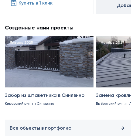
Купить в 1 клик
Добавит
Созданные нами проекты
Январь 2025
Ноябрь 2024
Забор из штакетника в Синявино
Замена кровли в
Кировский р-н, гп Синявино
Выборгский р-н, п. Ле
Все объекты в портфолио