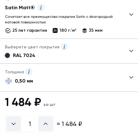
Satin Matt®
Сочетает все преимущества покрытия Satin с благородной
Рекомендуем покупать
матовой поверхностью
доборные
25 лет гарантии
180 г/м²
35 мкм
элементы
в
том
Выберите цвет покрытия
же
RAL 7024
покрытии,
Для
что
планки
и
торцевой
Толщина
основной
фальц
кровельный
0,50 мм
могут
материал. Узнать
быть
обо
указаны
1 484
₽
всех
не
покрытиях
за шт
все
можно
возможные
в
справочнике
цвета.
=
1 484
₽
покрытий
Для
заказа
другого