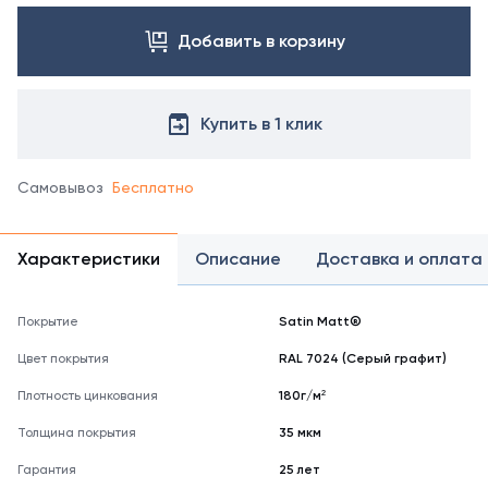
цвета
Добавить в корзину
свяжитесь
с
менеджером.
Посмотреть
Купить в 1 клик
все
цвета
можно
Самовывоз
Бесплатно
в
справочнике
цветов
Характеристики
Описание
Доставка и оплата
RAL
Покрытие
Satin Matt®
Цвет покрытия
RAL 7024 (Серый графит)
Плотность цинкования
180г/м²
Толщина покрытия
35 мкм
Гарантия
25 лет