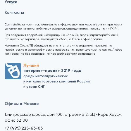
Услуги
Контакты
Сайт staltd.ru носит исключительно информационный характер и ни при каких
условиях не является публичной офертой, определяемой положениями ГК РФ.
Для получения подробной информации о наличии, видах, характеристиках и
стоимости материалов, пожалуйста, обращайтесь в офис продаж.
Компания Сталь ТД обладает исключительными авторскими правами на
графические и фотографические изображения, используемые на сайте. Любое
копирование без разрешения правообладателя запрещено
Лучший
интернет-проект 2019 года
среди металлургических
и металлоторговых компаний России
и стран СНГ
Офисы в Москве
Дмитровское шоссе, дом 100, строение 2, БЦ «Норд Хаус»,
офис 32100
+7 (495) 225-63-03