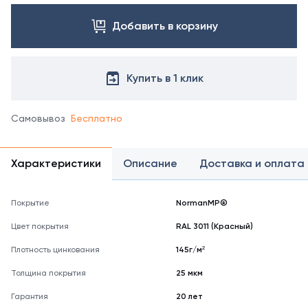
с
Добавить в корзину
менеджером.
Посмотреть
все
цвета
Купить в 1 клик
можно
в
справочнике
Самовывоз
Бесплатно
цветов
RAL
Характеристики
Описание
Доставка и оплата
Покрытие
NormanMP®
Цвет покрытия
RAL 3011 (Красный)
Плотность цинкования
145г/м²
Толщина покрытия
25 мкм
Гарантия
20 лет